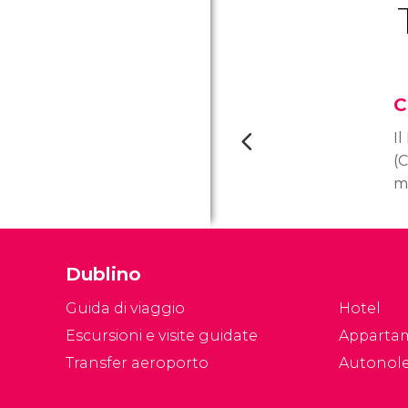
C
Il
(C
mi
d'
Co
1
Dublino
de
s
Guida di viaggio
Hotel
C
Escursioni e visite guidate
Apparta
Transfer aeroporto
Autonol