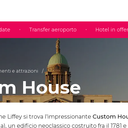
idate
Transfer aeroporto
Hotel in offe
nti e attrazioni
om House
me Liffey si trova l'impressionante
Custom Ho
, un edificio neoclassico costruito fra il 1781 e i