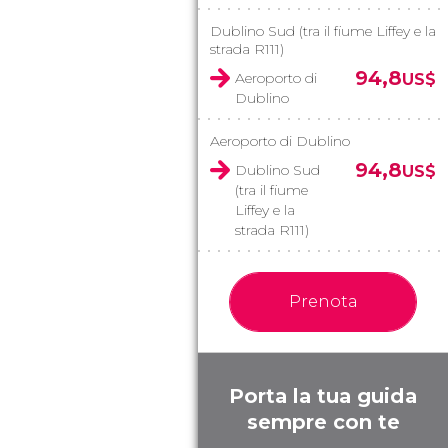
Dublino Sud (tra il fiume Liffey e la
strada R111)
94,8
Aeroporto di
US$
Dublino
Aeroporto di Dublino
94,8
Dublino Sud
US$
(tra il fiume
Liffey e la
strada R111)
Prenota
Porta la tua guida
sempre con te