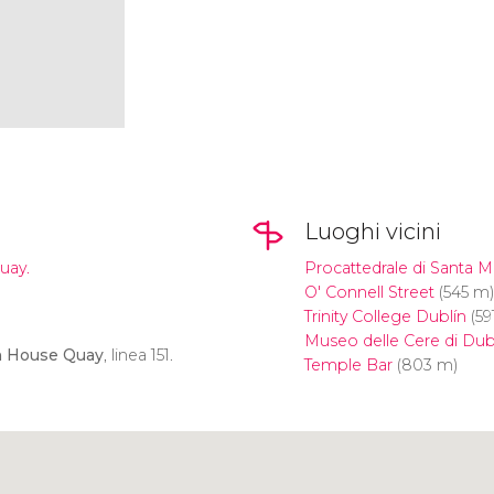
Luoghi vicini
uay.
Procattedrale di Santa M
O' Connell Street
(545 m)
Trinity College Dublín
(59
Museo delle Cere di Dub
 House Quay
, linea 151.
Temple Bar
(803 m)
Clicca per usare la mappa