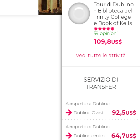
Tour di Dublino
+ Biblioteca del
Trinity College
e Book of Kells
59 opinioni
109,8
US$
vedi tutte le attività
SERVIZIO DI
TRANSFER
Aeroporto di Dublino
92,5
Dublino Ovest
US$
Aeroporto di Dublino
64,7
Dublino centro
US$