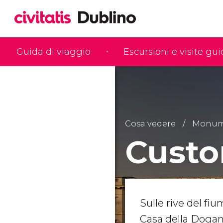
Guida di viaggio
Escursioni e visite gu
Cosa vedere
Monume
Cust
Sulle rive del fiu
Casa della Dogana)