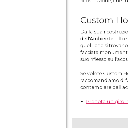
ricostruzione, che f
Custom Ho
Dalla sua ricostruz
dell'Ambiente
, oltr
quelli che si trovan
facciata monumental
suo riflesso sull'acqu
Se volete Custom Hou
raccomandiamo di 
contemplare dall'ac
Prenota un giro i