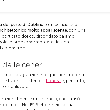
a del porto di Dublino
è un edificio che
 architettonico molto appariscente
, con una
n porticato dorico, circondato da ampi
upola in bronzo sormontata da una
el commercio.
dalle ceneri
 sua inaugurazione, le questioni inerenti
asse furono trasferite a
Londra
e, pertanto,
ò inutilizzata.
intenzionalmente un incendio, che causò
irreparabili. Nel 1926, ebbe inizio la sua