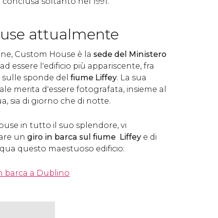
u conclusa soltanto nel 1991.
use attualmente
ione, Custom House è la
sede del Ministero
e ad essere l'edificio più appariscente, fra
o sulle sponde del
fiume Liffey
. La sua
e merita d'essere fotografata, insieme al
a, sia di giorno che di notte.
se in tutto il suo splendore, vi
fare un
giro in barca sul fiume Liffey
e di
qua questo maestuoso edificio:
n barca a Dublino