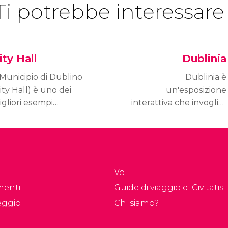
Ti potrebbe interessare
ity Hall
Dublinia
 Municipio di Dublino
Dublinia è
ity Hall) è uno dei
un'esposizione
gliori esempi
interattiva che invoglia i
architettura georgiana.
suoi visitatori a fare un
struito fra il 1769 e il
tuffo nel
779 dalla corporazione
passato, per conoscere
i mercanti, l'edificio fu
la storia
ede della Camera di
di Dublino dall'epoca
Voli
ommercio.
vichinga al Medioevo.
menti
Guide di viaggio di Civitatis
eggio
Chi siamo?