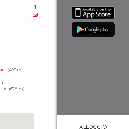
1
aria
(495 m)
1 m)
lino
(678 m)
ALLOGGIO