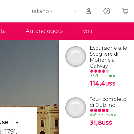
Italiano
rta
Autonoleggio
Voli
Il tuo carrello è vuoto
Escursione alle
Scogliere di
Moher e a
Galway
9326 opinioni
114,4
US$
Tour completo
di Dublino
449 opinioni
use
(La
31,8
US$
l 1791.