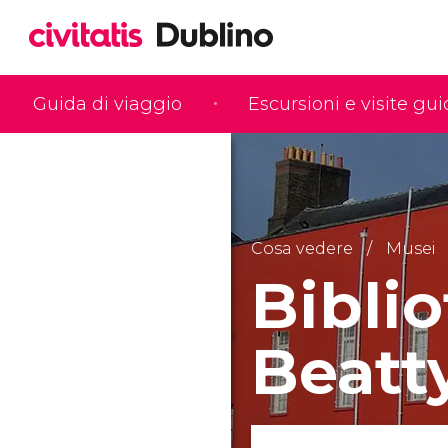
Guida di viaggio
Escursioni e visite gu
Cosa vedere
Musei
Bibli
Beatt