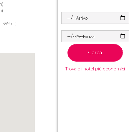
m)
m)
Arrivo
o
(399 m)
Partenza
Cerca
Trova gli hotel più economici