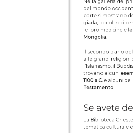
Nella galleria del p
del mondo occidental
parte si mostrano del
giada
, piccoli recipi
le loro medicine e
le
Mongolia
.
Il secondo piano del
alle grandi religioni
l'Islamismo, il Buddi
trovano alcuni
esem
1100 a.C.
e alcuni dei
Testamento
.
Se avete de
La Biblioteca Cheste
tematica culturale e