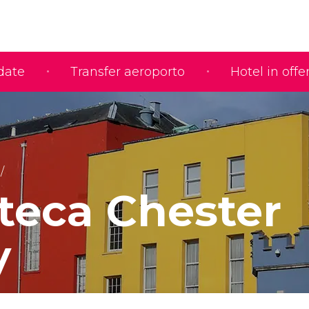
idate
Transfer aeroporto
Hotel in offe
oteca Chester
y