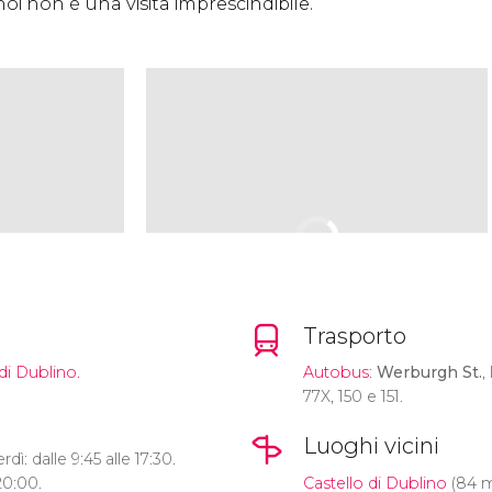
 non è una visita imprescindibile.
Trasporto
 di Dublino.
Autobus
:
Werburgh St.
,
77X, 150 e 151.
Luoghi vicini
ì: dalle 9:45 alle 17:30.
20:00.
Castello di Dublino
(84 