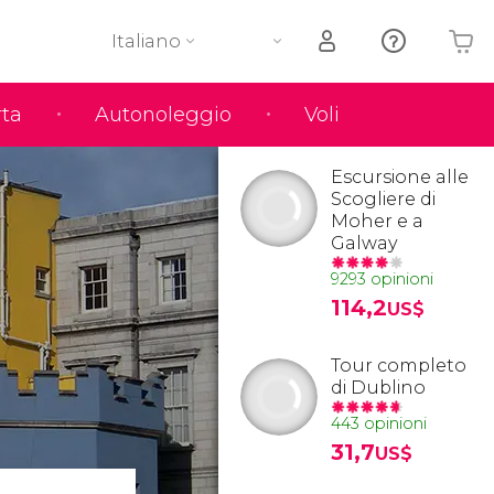
Italiano
rta
Autonoleggio
Voli
Il tuo carrello è vuoto
Escursione alle
Scogliere di
Moher e a
Galway
9293 opinioni
114,2
US$
Tour completo
di Dublino
443 opinioni
31,7
US$