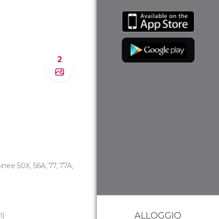
2
 linee 50X, 56A, 77, 77A,
ALLOGGIO
m)