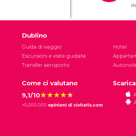
d
N
M
ma
Dublino
fo
Guida di viaggio
Hotel
Escursioni e visite guidate
Apparta
Transfer aeroporto
Autonol
Come ci valutano
Scarica
★★★★★
★★★★★
9,1/10
+
5.000.000
opinioni di civitatis.com