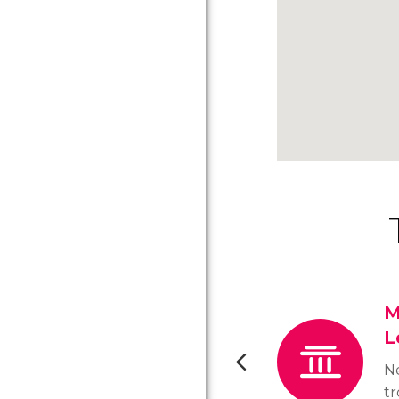
M
L
Ne
tr