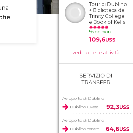
Tour di Dublino
 una
+ Biblioteca del
Trinity College
 che
e Book of Kells
56 opinioni
109,6
US$
vedi tutte le attività
SERVIZIO DI
TRANSFER
Aeroporto di Dublino
92,3
Dublino Ovest
US$
Aeroporto di Dublino
64,6
Dublino centro
US$