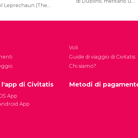
di Dublino, meritano una
el Leprechaun (The
visita le sue chiese e
ational Leprechaun
cattedrali. Qui vi
useum), un luogo
presentiamo gli edifici
gico dedicato al
religiosi più importanti di
lclore irlandese.
Dublino.
Voli
menti
Guide di viaggio di Civitatis
eggio
Chi siamo?
 l'app di Civitatis
Metodi di pagament
iOS App
Android App