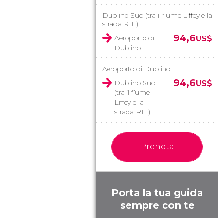
Dublino Sud (tra il fiume Liffey e la
strada R111)
94,6
Aeroporto di
US$
Dublino
Aeroporto di Dublino
94,6
Dublino Sud
US$
(tra il fiume
Liffey e la
strada R111)
Prenota
Porta la tua guida
sempre con te