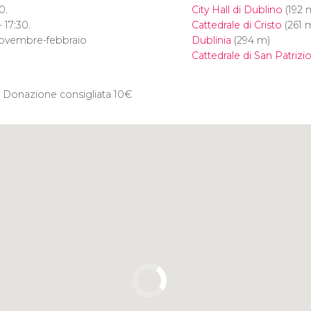
0.
City Hall di Dublino
(192 
 17:30.
Cattedrale di Cristo
(261 
 novembre-febbraio
Dublinia
(294 m)
Cattedrale di San Patrizi
. Donazione consigliata 10
€
Clicca per usare la mappa