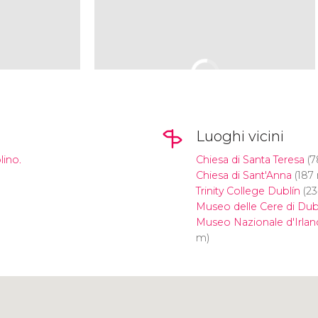
Luoghi vicini
lino.
Chiesa di Santa Teresa
(7
Chiesa di Sant'Anna
(187
Trinity College Dublín
(23
Museo delle Cere di Dub
Museo Nazionale d'Irlan
m)
Clicca per usare la mappa