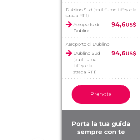
Dublino Sud (tra il fiume Liffey e la
strada R111)
94,6
Aeroporto di
US$
Dublino
Aeroporto di Dublino
94,6
Dublino Sud
US$
(tra il fiume
Liffey e la
strada R111)
Prenota
Porta la tua guida
sempre con te