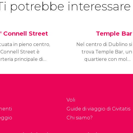
Ti potrebbe interessare
' Connell Street
Temple Bar
tuata in pieno centro,
Nel centro di Dublino si
'Connell Street è
trova Temple Bar, un
arteria principale di
quartiere con molta
blino. Ha inizio vicino
personalità e fascino. È
 fiume Liffey, dal ponte
una zona piena di
'Connell (un ponte più
ristoranti e tipici pub
rgo che lungo), a
irlandesi.
ermina con Parnell
Voli
reet.
menti
Guide di viaggio di Civitatis
eggio
Chi siamo?