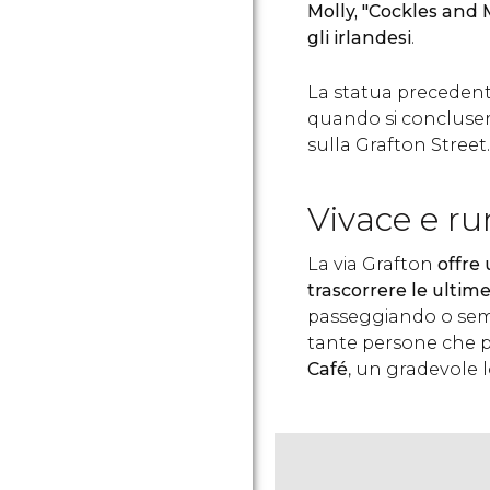
Molly, "Cockles and 
gli irlandesi
.
La statua precedente
quando si conclusero 
sulla Grafton Street.
Vivace e r
La via Grafton
offre
trascorrere le ultim
passeggiando o semp
tante persone che 
Café
, un gradevole 