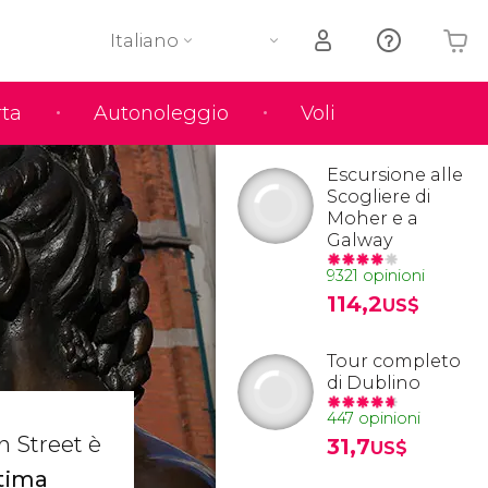
Italiano
rta
Autonoleggio
Voli
Il tuo carrello è vuoto
Escursione alle
Scogliere di
Moher e a
Galway
9321 opinioni
114,2
US$
Tour completo
di Dublino
447 opinioni
on Street è
31,7
US$
tima