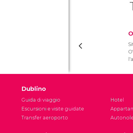
O
Si
O
l'
Du
al
O
Dublino
la
t
Guida di viaggio
Hotel
St
Escursioni e visite guidate
Apparta
Transfer aeroporto
Autonol