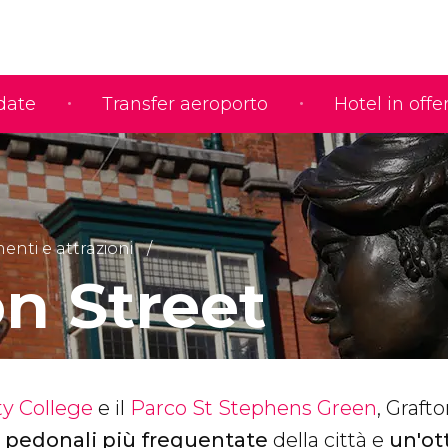
idate
Transfer aeroporto
Hotel in offe
nti e attrazioni
on Street
ty College
e il
Parco St Stephens Green
, Graft
e pedonali più frequentate
della città e
un'ot