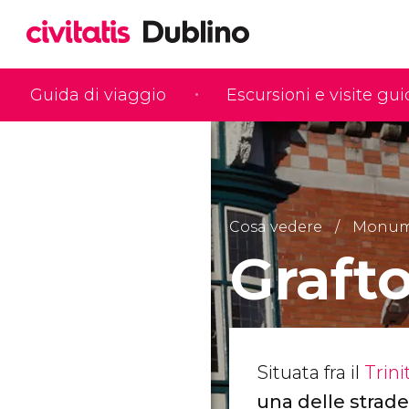
Guida di viaggio
Escursioni e visite gu
Cosa vedere
Monume
Graft
Situata fra il
Trini
una delle strad