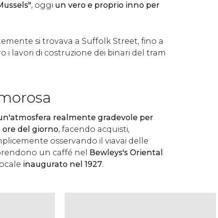
Mussels"
, oggi
un vero e proprio inno per
mente si trovava a Suffolk Street, fino a
i lavori di costruzione dei binari del tram
umorosa
 un'atmosfera realmente gradevole per
e ore del giorno
, facendo acquisti,
licemente osservando il viavai delle
prendono un caffé nel
Bewleys's Oriental
locale
inaugurato nel 1927
.