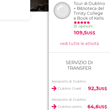
Tour di Dublino
+ Biblioteca del
Trinity College
e Book of Kells
59 opinioni
109,5
US$
vedi tutte le attività
SERVIZIO DI
TRANSFER
Aeroporto di Dublino
92,3
Dublino Ovest
US$
Aeroporto di Dublino
64,6
Dublino centro
US$