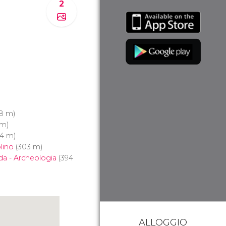
2
8 m)
 m)
4 m)
lino
(303 m)
da - Archeologia
(394
ALLOGGIO