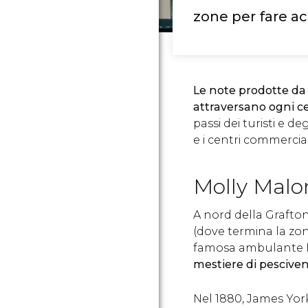
zone per fare ac
Le note prodotte da d
attraversano ogni c
passi dei turisti e d
e i centri commercial
Molly Malo
A nord della Grafton
(dove termina la zon
famosa ambulante 
mestiere di pesciven
Nel 1880, James Yo