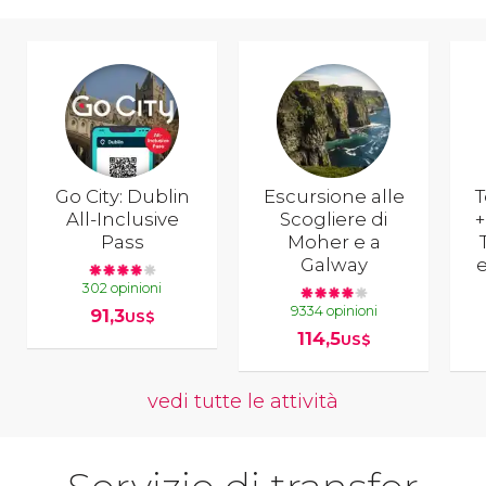
Go City: Dublin
Escursione alle
T
All-Inclusive
Scogliere di
+
Pass
Moher e a
Galway
e
302 opinioni
9334 opinioni
91,3
US$
114,5
US$
vedi tutte le attività