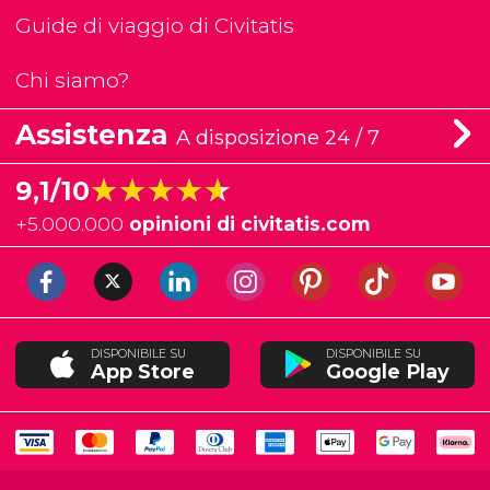
Guide di viaggio di Civitatis
Chi siamo?
Assistenza
A disposizione 24 / 7
★★★★★
★★★★★
9,1/10
+
5.000.000
opinioni di civitatis.com
DISPONIBILE SU
DISPONIBILE SU
App Store
Google Play