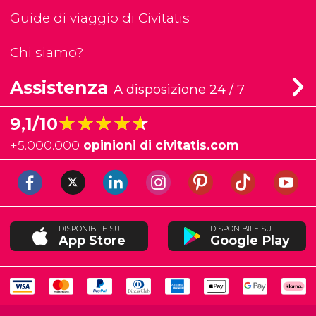
Guide di viaggio di Civitatis
Chi siamo?
Assistenza
A disposizione 24 / 7
★★★★★
★★★★★
9,1/10
+
5.000.000
opinioni di civitatis.com
DISPONIBILE SU
DISPONIBILE SU
App Store
Google Play