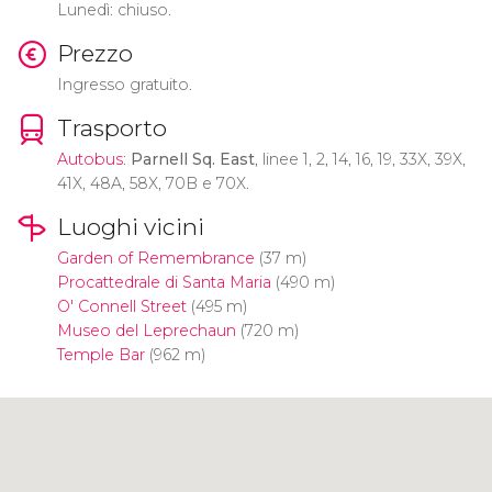
Lunedì: chiuso.
Prezzo
Ingresso gratuito.
Trasporto
Autobus
:
Parnell Sq. East
, linee 1, 2, 14, 16, 19, 33X, 39X,
41X, 48A, 58X, 70B e 70X.
Luoghi vicini
Garden of Remembrance
(37 m)
Procattedrale di Santa Maria
(490 m)
O' Connell Street
(495 m)
Museo del Leprechaun
(720 m)
Temple Bar
(962 m)
Clicca per usare la mappa