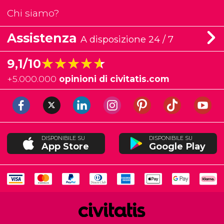
Chi siamo?
Assistenza
A disposizione 24 / 7
★★★★★
★★★★★
9,1/10
+
5.000.000
opinioni di civitatis.com
DISPONIBILE SU
DISPONIBILE SU
App Store
Google Play