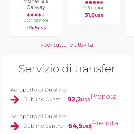
Moher e a
Galway
449 opinioni
31,8
US$
9334 opinioni
114,5
US$
vedi tutte le attività
Servizio di transfer
Aeroporto di Dublino
Prenota
92,2
Dublino Ovest
US$
Aeroporto di Dublino
Prenota
64,5
Dublino centro
US$