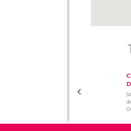
C
D
Si
de
D
mo
fu