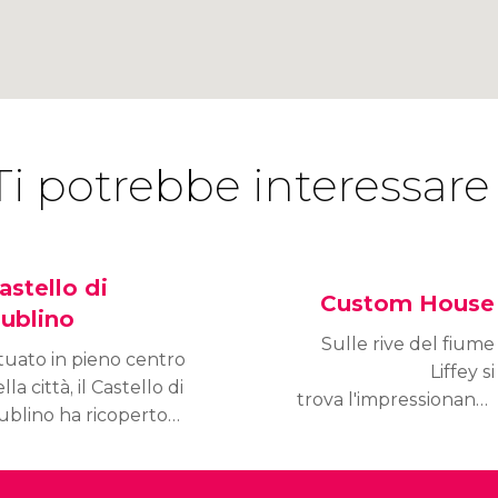
Ti potrebbe interessare
astello di
Custom House
ublino
Sulle rive del fiume
tuato in pieno centro
Liffey si
lla città, il Castello di
trova l'impressionante
ublino ha ricoperto
Custom House (La Casa
lteplici e differenti
della Dogana), un
nzioni nel corso della
edificio neoclassico