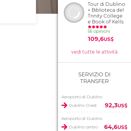
Tour di Dublino
+ Biblioteca del
Trinity College
e Book of Kells
56 opinioni
109,6
US$
vedi tutte le attività
SERVIZIO DI
TRANSFER
Aeroporto di Dublino
92,3
Dublino Ovest
US$
Aeroporto di Dublino
64,6
Dublino centro
US$