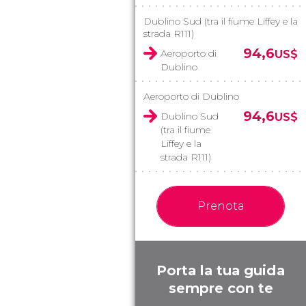
Dublino Sud (tra il fiume Liffey e la
strada R111)
94,6
Aeroporto di
US$
Dublino
Aeroporto di Dublino
94,6
Dublino Sud
US$
(tra il fiume
Liffey e la
strada R111)
Prenota
Porta la tua guida
sempre con te