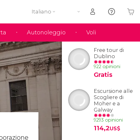
Italiano
rta
Autonoleggio
Voli
Il tuo carrello è vuoto
Free tour di
Dublino
922 opinioni
Gratis
Escursione alle
Scogliere di
Moher e a
Galway
9293 opinioni
114,2
US$
orporazione