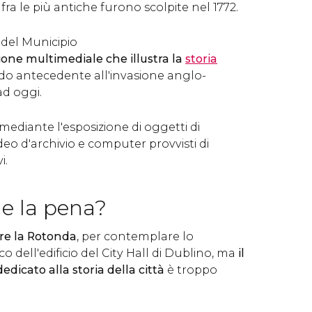
 fra le più antiche furono scolpite nel 1772.
 del Municipio
ione
multimediale che illustra la
storia
odo antecedente all'invasione anglo-
d oggi.
a mediante l'esposizione di oggetti di
deo d'archivio e computer provvisti di
i.
le la pena?
are la Rotonda
, per contemplare lo
o dell'edificio del City Hall di Dublino, ma
il
edicato alla storia della città
è troppo