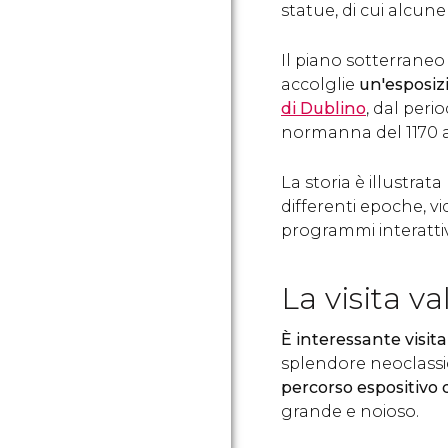
statue, di cui alcune
Il piano sotterraneo
accolglie
un'esposiz
di Dublino
,
dal peri
normanna del 1170 a
La storia è illustrat
differenti epoche, vi
programmi interattiv
La visita va
È interessante visit
splendore neoclassic
percorso espositivo d
grande e noioso.