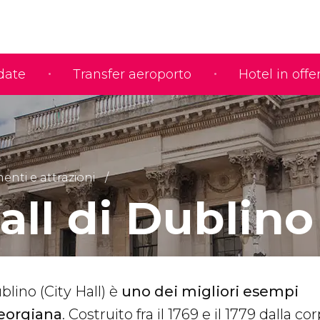
idate
Transfer aeroporto
Hotel in offe
nti e attrazioni
all di Dublino
blino (City Hall) è
uno dei migliori esempi
georgiana
. Costruito fra il 1769 e il 1779 dalla c