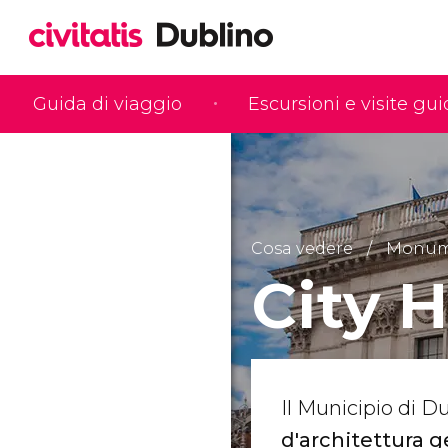
Guida di viaggio
Escursioni e visite gu
Cosa vedere
Monume
City H
Il Municipio di Du
d'architettura 