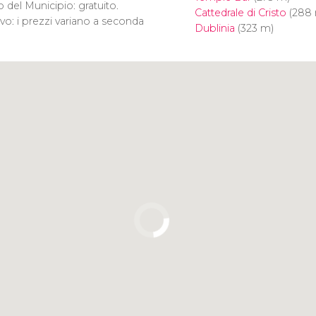
o del Municipio: gratuito.
Cattedrale di Cristo
(288
vo: i prezzi variano a seconda
Dublinia
(323 m)
Clicca per usare la mappa