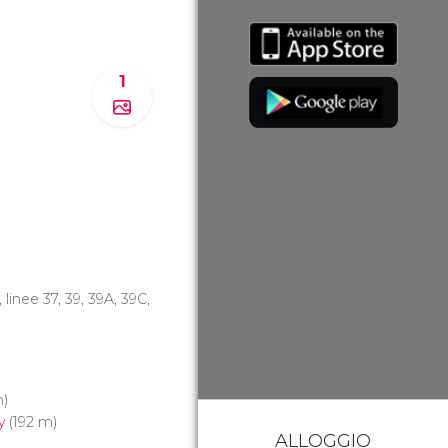
1
, linee 37, 39, 39A, 39C,
m)
y
(192 m)
ALLOGGIO