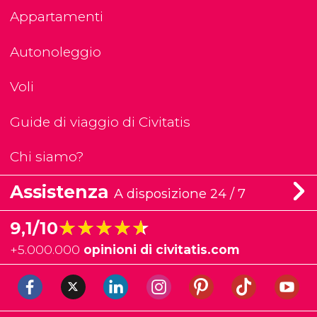
Appartamenti
Autonoleggio
Voli
Guide di viaggio di Civitatis
Chi siamo?
Assistenza
A disposizione 24 / 7
★★★★★
★★★★★
9,1/10
+
5.000.000
opinioni di civitatis.com